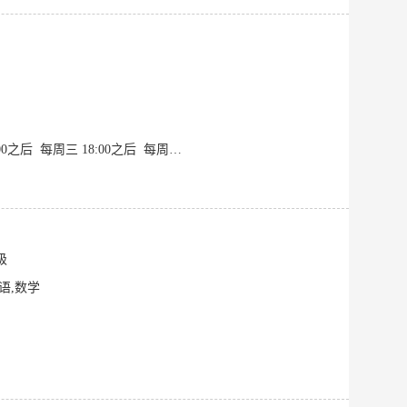
学校：南京邮电大学（双一流） 年级：大二 专业：生物医学工程 可授课时间： 每周二17:00之后 每周三 18:00之后 每周四下午12:00-18:00 每周五12:00之后 周六周日全天
级
语,数学