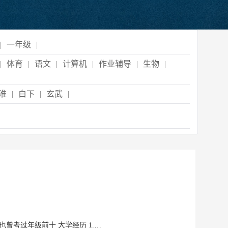
|
一年级
|
|
体育
|
语文
|
计算机
|
作业辅导
|
生物
|
淮
|
白下
|
玄武
|
个人优势 1. 性格特点：耐心、温柔、有责任心 2. 专业能力：高中英语语文常常班上第一，也曾考过年级前十 大学经历 1. 所任职务：学生组织干部，班委 2. 实践活动：曾在餐厅做过志愿者，