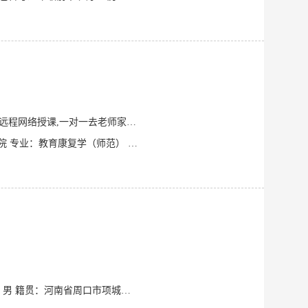
课,一对一去老师家,一对多去老师家
姓名：桂凯 性别： 男 年龄： 21 工作：本科生在读/兼职家教 学校：南京特殊教育师范学院 专业：教育康复学（师范） 教龄： 2年
学校：南京理工大学紫金学院 年级：大二 专业：电气工程及其自动化 姓名：蒋灏哲 性别：男 籍贯：河南省周口市项城市 可教科目：小学和初中数学，小学英语，初中物理，化学，小学和初中语文。