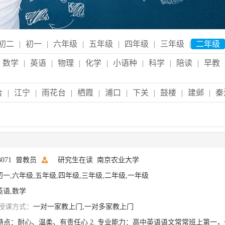
初二
|
初一
|
六年级
|
五年级
|
四年级
|
三年级
|
二年级
数学
|
英语
|
物理
|
化学
|
小语种
|
科学
|
陪读
|
早教
合
|
江宁
|
雨花台
|
栖霞
|
浦口
|
下关
|
鼓楼
|
建邺
|
秦
03071 曾教员
研究生在读
南京农业大学
初一,六年级,五年级,四年级,三年级,二年级,一年级
英语,数学
授课方式：
一对一家教上门,一对多家教上门