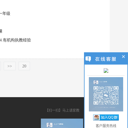
,一年级
课
 4.有机构执教经验
>>
20
【扫一扫】马上请家教
客户服务热线