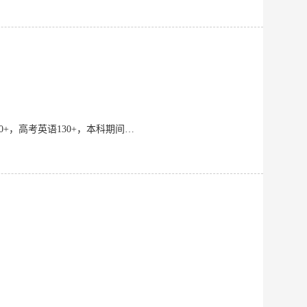
已获证书:四级（600+）、六级（550+）、计算机二级优秀等。 相关成绩：江苏高考数学130+，高考英语130+，本科期间荣获校优秀学生奖学金一等奖、校三好学生等荣誉 特色：擅长数学，有一定的教学经验，有耐