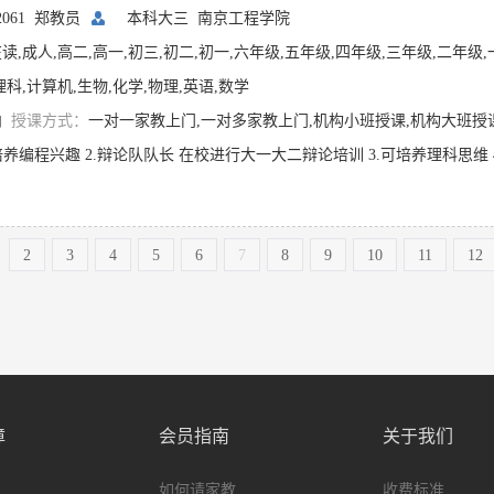
12061 郑教员
本科大三
南京工程学院
读,成人,高二,高一,初三,初二,初一,六年级,五年级,四年级,三年级,二年级
理科,计算机,生物,化学,物理,英语,数学
内
授课方式：
一对一家教上门,一对多家教上门,机构小班授课,机构大班授
培养编程兴趣 2.辩论队队长 在校进行大一大二辩论培训 3.可培养理科思维
2
3
4
5
6
7
8
9
10
11
12
障
会员指南
关于我们
如何请家教
收费标准