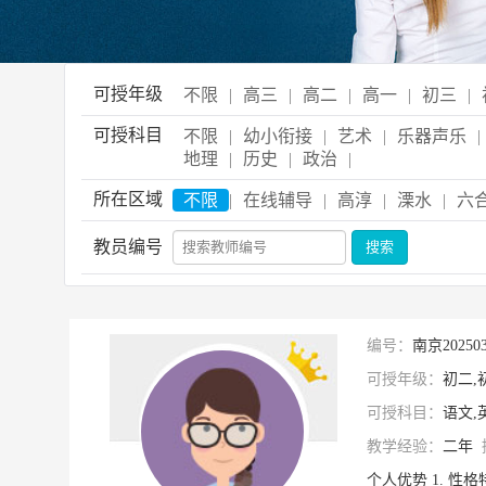
可授年级
不限
|
高三
|
高二
|
高一
|
初三
|
可授科目
不限
|
幼小衔接
|
艺术
|
乐器声乐
|
地理
|
历史
|
政治
|
所在区域
不限
|
在线辅导
|
高淳
|
溧水
|
六
教员编号
编号：
南京2025
可授年级：
初二,
可授科目：
语文,
教学经验：
二年