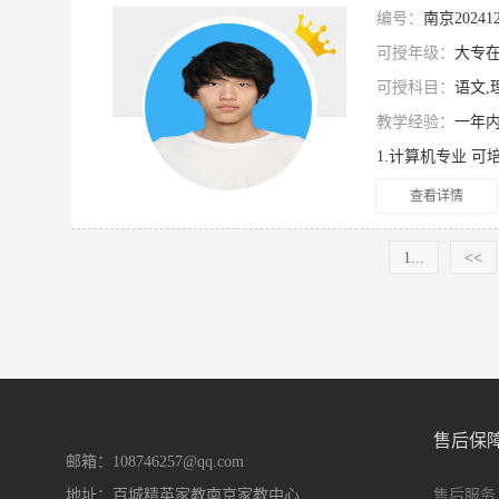
编号：
南京2024
可授年级：
大专在
可授科目：
语文,
教学经验：
一年
1.计算机专业 可
查看详情
1...
<<
售后保
邮箱：108746257@qq.com
地址：百城精英家教南京家教中心
售后服务