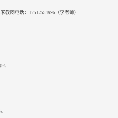
教网电话：17512554996（李老师）
。
家长。
费。