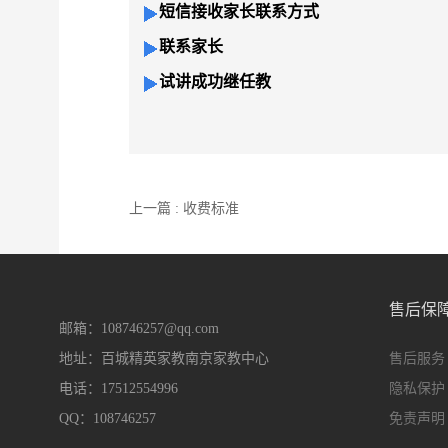
短信接收家长联系方式
联系家长
试讲成功继任教
上一篇 : 收费标准
售后保
邮箱：108746257@qq.com
地址：百城精英家教南京家教中心
售后服务
电话：17512554996
隐私保护
QQ：108746257
免责声明