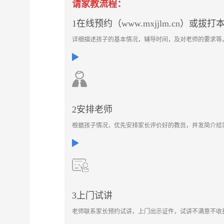
请家教流程：
1在线预约（
www.mxjjlm.cn
）或拔打本家
详细描述孩子的基本情况，辅导时间，及对老师的要求等
2安排老师
根据孩子情况，优先安排家长评价好的教员，并发简介给
3上门试讲
老师联系家长预约试讲，上门出示证件，试讲不满意不收