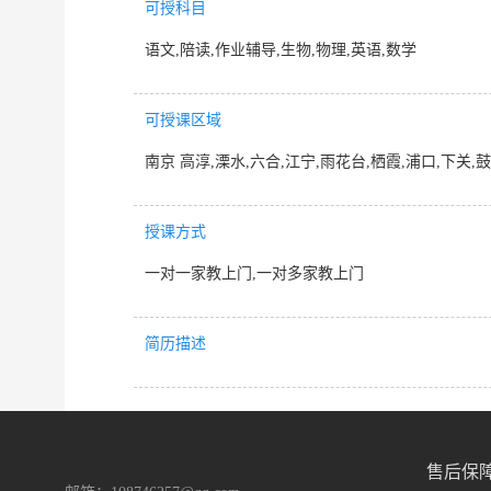
可授科目
语文,陪读,作业辅导,生物,物理,英语,数学
可授课区域
南京 高淳,溧水,六合,江宁,雨花台,栖霞,浦口,下关,鼓
授课方式
一对一家教上门,一对多家教上门
简历描述
售后保