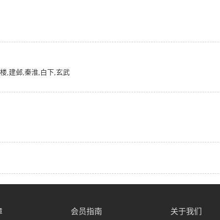
楼,建邺,秦淮,白下,玄武
障
会员指南
关于我们