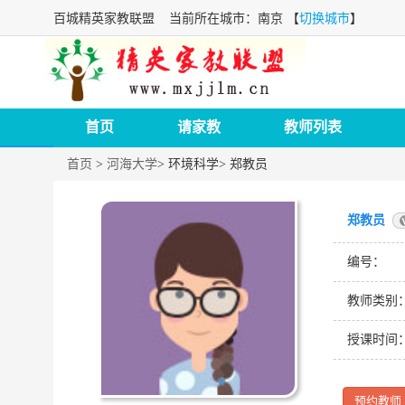
百城精英家教联盟
当前所在城市：南京 【
切换城市
】
首页
请家教
教师列表
首页
>
河海大学
>
环境科学
>
郑教员
郑教员
编号：
教师类别
授课时间
预约教师