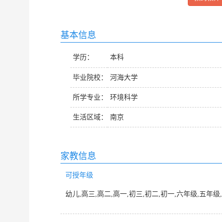
基本信息
学历：
本科
毕业院校：
河海大学
所学专业：
环境科学
生活区域：
南京
家教信息
可授年级
幼儿,高三,高二,高一,初三,初二,初一,六年级,五年级