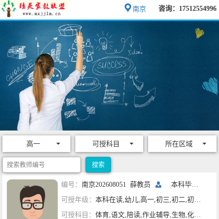
咨询：17512554996
南京
高一
可授科目
所在区域
编号：
南京202608051 薛教员
本科毕业
南京
可授年级：
本科在读,幼儿,高一,初三,初二,初一,六年级,五年级,四年级,三年级,二年级,一年级
可授科目：
体育,语文,陪读,作业辅导,生物,化学,物理,数学