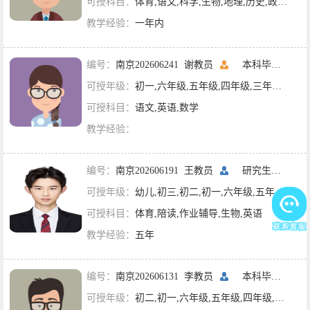
可授科目：
体育,语文,科学,生物,地理,历史,政治,化学,物理,英语,数学
教学经验：
一年内
编号：
南京202606241 谢教员
本科毕业
徐州
可授年级：
初一,六年级,五年级,四年级,三年级,二年级,一年级
可授科目：
语文,英语,数学
教学经验：
编号：
南京202606191 王教员
研究生在读
中
可授年级：
幼儿,初三,初二,初一,六年级,五年级,四年级,三年级,二年级,一年级
可授科目：
体育,陪读,作业辅导,生物,英语
教学经验：
五年
编号：
南京202606131 李教员
本科毕业
河海
可授年级：
初二,初一,六年级,五年级,四年级,三年级,二年级,一年级