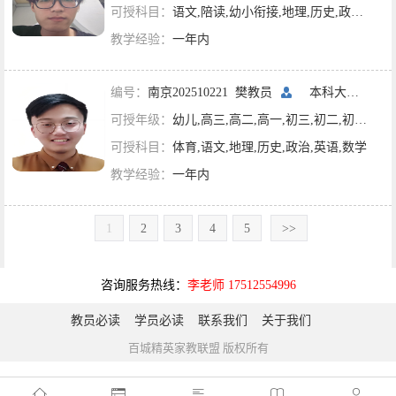
可授科目：
语文,陪读,幼小衔接,地理,历史,政治,英语
教学经验：
一年内
编号：
南京202510221 樊教员
本科大四
南京
可授年级：
幼儿,高三,高二,高一,初三,初二,初一,六年级,五年级,四年级,三年级,二年级,一年级
可授科目：
体育,语文,地理,历史,政治,英语,数学
教学经验：
一年内
1
2
3
4
5
>>
咨询服务热线：
李老师 17512554996
教员必读
学员必读
联系我们
关于我们
百城精英家教联盟 版权所有