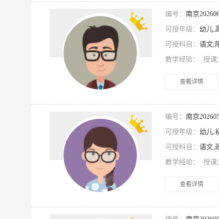
编号：
南京2026
可授年级：
幼儿,
可授科目：
语文,
教学经验：
授课
查看详情
编号：
南京2026
可授年级：
幼儿,
可授科目：
语文,
教学经验：
授课
查看详情