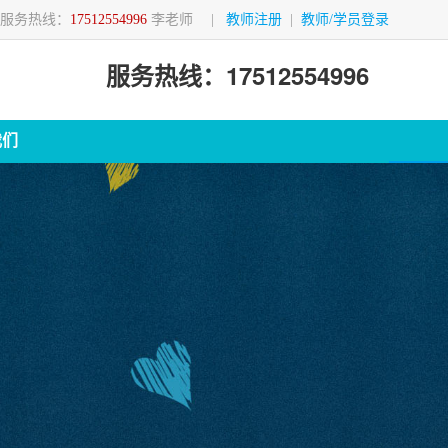
服务热线：
17512554996
李老师
|
教师注册
|
教师/学员登录
服务热线：17512554996
我们