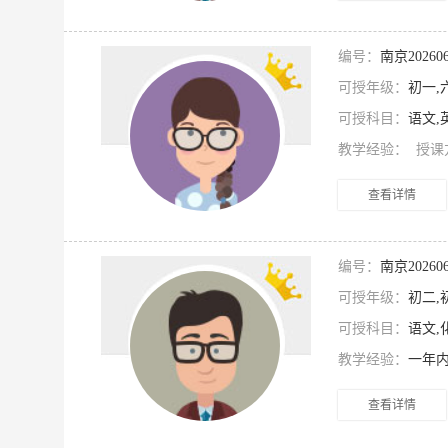
编号：
南京2026
可授年级：
初一,
可授科目：
语文,
教学经验：
授课
查看详情
编号：
南京2026
可授年级：
初二,
可授科目：
语文,
教学经验：
一年
查看详情