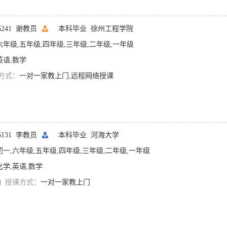
06241 谢教员
本科毕业
徐州工程学院
六年级,五年级,四年级,三年级,二年级,一年级
英语,数学
方式：
一对一家教上门,远程网络授课
06131 李教员
本科毕业
河海大学
初一,六年级,五年级,四年级,三年级,二年级,一年级
化学,英语,数学
内
授课方式：
一对一家教上门