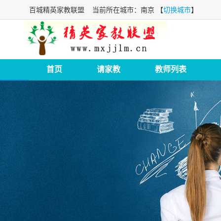
百城精英家教联盟
当前所在城市：南京 【
切换城市
】
首页
请家教
教师列表