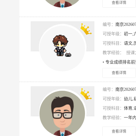
查看详情
编号：
南京2026
可授年级：
初一,
可授科目：
语文,
教学经验：
授课
查看详情
编号：
南京2026
可授年级：
幼儿,
可授科目：
体育,
教学经验：
一年
查看详情