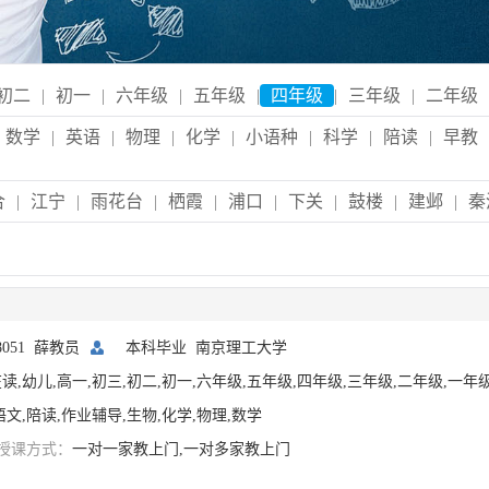
初二
|
初一
|
六年级
|
五年级
|
四年级
|
三年级
|
二年级
数学
|
英语
|
物理
|
化学
|
小语种
|
科学
|
陪读
|
早教
合
|
江宁
|
雨花台
|
栖霞
|
浦口
|
下关
|
鼓楼
|
建邺
|
秦
08051 薛教员
本科毕业
南京理工大学
读,幼儿,高一,初三,初二,初一,六年级,五年级,四年级,三年级,二年级,一年
语文,陪读,作业辅导,生物,化学,物理,数学
授课方式：
一对一家教上门,一对多家教上门