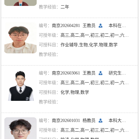
教学经验：
二年
编号：
南京202604281 王教员
本科在读
南京
可授年级：
高三,高二,高一,初三,初二,初一,六年级,五年级
可授科目：
作业辅导,生物,化学,物理,数学
教学经验：
编号：
南京202603061 王教员
研究生二年级
可授年级：
高三,高二,高一,初三,初二,初一,六年级,五年级,四年级,三年级,二年级,一年级
可授科目：
化学,物理,数学
教学经验：
编号：
南京202601031 杨教员
本科大四
南京
可授年级：
高三,高二,高一,初三,初二,初一,六年级,五年级,四年级