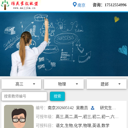
咨询：17512554996
南京
高三
物理
建邺
编号：
南京202605142 吴教员
研究生一年级
可授年级：
高三,高二,高一,初三,初二,初一,六年级,五年级,四年级,三年级,二年级,一年级
可授科目：
语文,生物,化学,物理,英语,数学