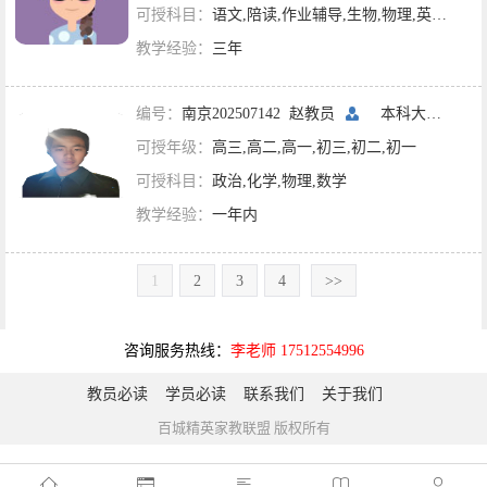
可授科目：
语文,陪读,作业辅导,生物,物理,英语,数学
教学经验：
三年
编号：
南京202507142 赵教员
本科大二
南京
可授年级：
高三,高二,高一,初三,初二,初一
可授科目：
政治,化学,物理,数学
教学经验：
一年内
1
2
3
4
>>
咨询服务热线：
李老师 17512554996
教员必读
学员必读
联系我们
关于我们
百城精英家教联盟 版权所有