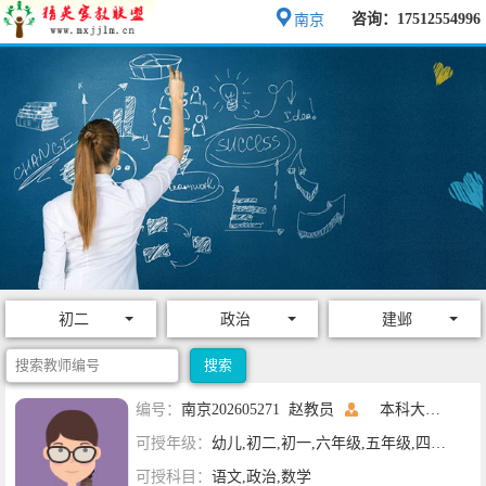
咨询：17512554996
南京
初二
政治
建邺
编号：
南京202605271 赵教员
本科大四
南京
可授年级：
幼儿,初二,初一,六年级,五年级,四年级,三年级,二年级,一年级
可授科目：
语文,政治,数学