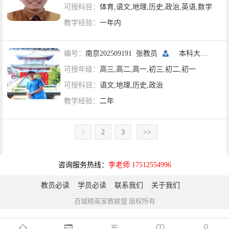
可授科目：
体育,语文,地理,历史,政治,英语,数学
教学经验：
一年内
编号：
南京202509191 张教员
本科大二
南京
可授年级：
高三,高二,高一,初三,初二,初一
可授科目：
语文,地理,历史,政治
教学经验：
二年
1
2
3
>>
咨询服务热线：
李老师 17512554996
教员必读
学员必读
联系我们
关于我们
百城精英家教联盟 版权所有