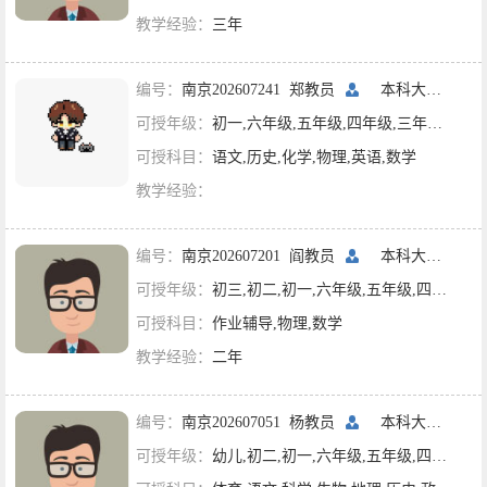
教学经验：
三年
编号：
南京202607241 郑教员
本科大二
南京
可授年级：
初一,六年级,五年级,四年级,三年级,二年级,一年级
可授科目：
语文,历史,化学,物理,英语,数学
教学经验：
编号：
南京202607201 阎教员
本科大二
南京
可授年级：
初三,初二,初一,六年级,五年级,四年级,三年级,二年级,一年级
可授科目：
作业辅导,物理,数学
教学经验：
二年
编号：
南京202607051 杨教员
本科大三
泰州
可授年级：
幼儿,初二,初一,六年级,五年级,四年级,三年级,二年级,一年级