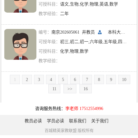
可授科目：
语文,生物,化学,物理,英语,数学
教学经验：
二年
编号：
南京202605061 井教员
本科大一
南京
可授年级：
初三,初二,初一,六年级,五年级,四年级,三年级,二年级,一年级
可授科目：
化学,物理,数学
教学经验：
1
2
3
4
5
6
7
8
9
10
11
>>
16
咨询服务热线：
李老师 17512554996
教员必读
学员必读
联系我们
关于我们
百城精英家教联盟 版权所有