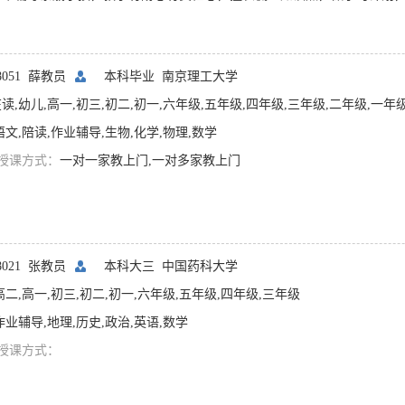
08051 薛教员
本科毕业
南京理工大学
读,幼儿,高一,初三,初二,初一,六年级,五年级,四年级,三年级,二年级,一年
语文,陪读,作业辅导,生物,化学,物理,数学
授课方式：
一对一家教上门,一对多家教上门
08021 张教员
本科大三
中国药科大学
高二,高一,初三,初二,初一,六年级,五年级,四年级,三年级
作业辅导,地理,历史,政治,英语,数学
授课方式：