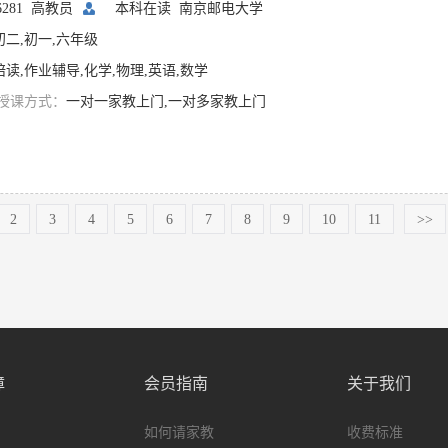
06281 高教员
本科在读
南京邮电大学
初二,初一,六年级
陪读,作业辅导,化学,物理,英语,数学
授课方式：
一对一家教上门,一对多家教上门
2
3
4
5
6
7
8
9
10
11
>>
障
会员指南
关于我们
如何请家教
收费标准