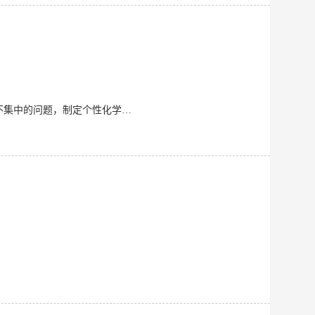
25年 小学三年级全科家教 • 辅导学生语文、数学、英语三科，针对学生基础薄弱、注意力不集中的问题，制定个性化学习计划，梳理课本知识点，搭配趣味习题巩固。 • 培养学生课前预习、课后复习的学习习惯，一学期内学生各科成绩平均提升15分，学习主动性明显增强