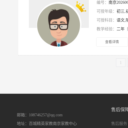
编号：
南京2026
可授年级：
初三,
可授科目：
语文,
教学经验：
二年
查看详情
1
售后保
邮箱：108746257@qq.com
地址：百城精英家教南京家教中心
售后服务