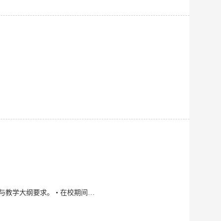
• 专业成绩排名前列，高考物理88分，掌握扎实的学科知识，熟悉中小学各年级教材重难点与教学大纲要求。 • 在校期间获三好学生、优秀学生干部等荣誉，具备良好的学习习惯与责任心。 家教经历 25年 小学三年级全科家教 • 辅导学生语文、数学、英语三