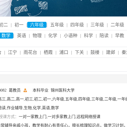
初二
|
初一
|
六年级
|
五年级
|
四年级
|
三年级
|
二年级
数学
|
英语
|
物理
|
化学
|
小语种
|
科学
|
陪读
|
早教
合
|
江宁
|
雨花台
|
栖霞
|
浦口
|
下关
|
鼓楼
|
建邺
|
秦
08082 葛教员
本科毕业
锦州医科大学
高三,高二,高一,初三,初二,初一,六年级,五年级,四年级,三年级,二年级,一年
陪读,作业辅导,生物,化学,英语,数学
授课方式：
一对一家教上门,一对多家教上门,远程网络授课