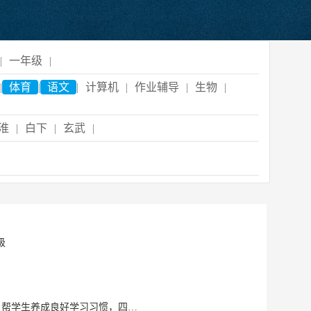
|
一年级
|
|
体育
|
语文
|
计算机
|
作业辅导
|
生物
|
淮
|
白下
|
玄武
|
级
本科期间寒暑假经常辅导亲戚小孩，教学有耐心有责任心，擅长梳理知识点，做学习计划，帮学生养成良好学习习惯，四六级已过，英语口语标准，普通话标准，高考语数英均120+