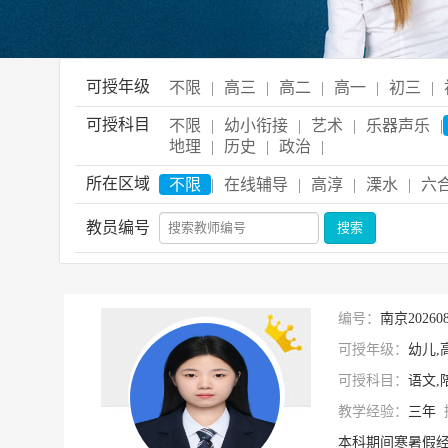
可授年级
不限
|
高三
|
高二
|
高一
|
初三
|
可授科目
不限
|
幼小衔接
|
艺术
|
乐器声乐
|
地理
|
历史
|
政治
|
所在区域
不限
|
在线辅导
|
高淳
|
溧水
|
六
教员编号
编号：
南京2026
可授年级：
幼儿,
可授科目：
语文,
教学经验：
三年