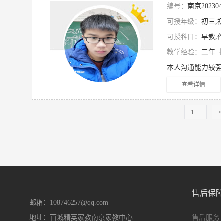
编号：
南京2023
可授年级：
初三,
可授科目：
早教,
教学经验：
二年
查看详情
1...
售后保
邮箱：108746257@qq.com
地址：百城精英家教南京家教中心
售后服务