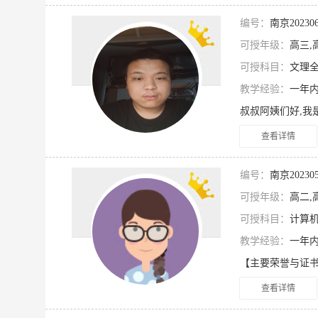
编号：
南京2023
可授年级：
高三,
可授科目：
文理全
教学经验：
一年
查看详情
编号：
南京2023
可授年级：
高二,
可授科目：
计算机
教学经验：
一年
查看详情