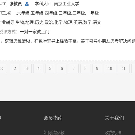
04201 张教员
本科大四
南京工业大学
初二,初一,六年级,五年级,四年级,三年级,二年级,一年级
作业辅导,生物,地理,历史,政治,化学,物理,英语,数学,语文
授课方式：
一对一家教上门
<<
2
3
4
5
6
7
8
9
10
11
障
会员指南
关于我们
如何请家教
收费标准