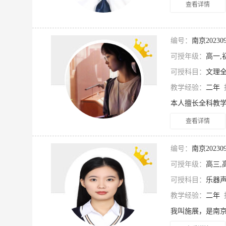
查看详情
编号：
南京2023
可授年级：
高一,
可授科目：
文理全
教学经验：
二年
查看详情
编号：
南京2023
可授年级：
高三,
可授科目：
乐器声
教学经验：
二年